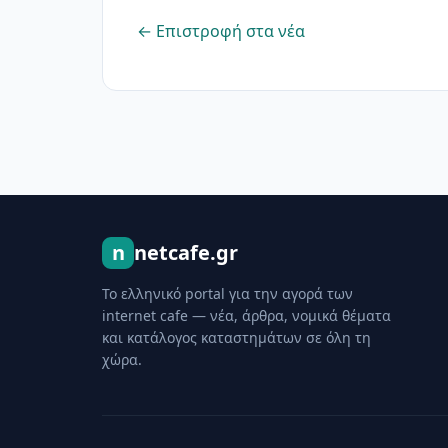
← Επιστροφή στα νέα
n
netcafe.gr
Το ελληνικό portal για την αγορά των
internet cafe — νέα, άρθρα, νομικά θέματα
και κατάλογος καταστημάτων σε όλη τη
χώρα.