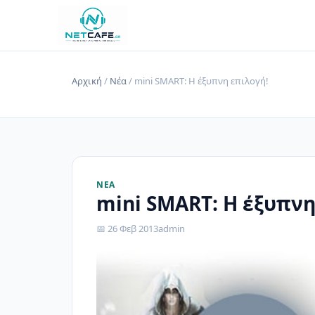
Αρχική
/
Νέα
/ mini SMART: Η έξυπνη επιλογή!
ΝΈΑ
mini SMART: Η έξυπνη
📅 26 Φεβ 2013
admin