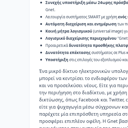
Συνεχής υποστήριξη
μέσω 24ωρης πρόσβασ
Gnet.
Λειτουργία συστήματος SMART με χρήση
ενός 
Αυτόματη διαχείριση και ενημέρωση
των πα
Κοινή μήτρα λογισμικού
(universal image) γ
Λογισμικό διαχείρισης περιεχομένου
"Gnet 
Προαιρετικά
δυνατότητα προσθήκης πλατ
Δυνατότητα επέκτασης
συστήματος σε Plus κ
Υποστήριξη
στις επιλογές του εξοπλισμού κα
Ένα μικρό δίκτυο ηλεκτρονικών υπολογ
μπορεί να κεντρίσει το ενδιαφέρον τω
και να προσελκύσει νέους. Είτε για πε
την περιήγηση στο διαδίκτυο, με χρήση
δικτύωσης, όπως Facebook και Twitter,
είτε για ψυχαγωγία μέσω σύγχρονων κα
παρέχετε μία επιπρόσθετη υπηρεσία στ
προσφέρει επιπλέον οφέλη. Η Gnet βασί