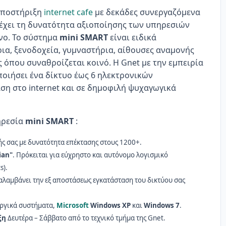
υποστήριξη
internet cafe
με δεκάδες συνεργαζόμενα
έχει τη δυνατότητα αξιοποίησης των υπηρεσιών
όνο. Το σύστημα
mini SMART
είναι ειδικά
ια, ξενοδοχεία, γυμναστήρια, αίθουσες αναμονής
 όπου συναθροίζεται κοινό. Η Gnet με την εμπειρία
ποιήσει ένα δίκτυο έως 6 ηλεκτρονικών
η στο internet και σε δημοφιλή ψυχαγωγικά
ηρεσία
mini SMART
:
ής σας με δυνατότητα επέκτασης στους 1200+.
ian"
. Πρόκειται για εύχρηστο και αυτόνομο λογισμικό
s).
ναλαμβάνει την εξ αποστάσεως εγκατάσταση του δικτύου σας
υργικά συστήματα,
Microsoft
Windows XP
και
Windows 7
.
ξη
Δευτέρα – Σάββατο από το τεχνικό τμήμα της Gnet.