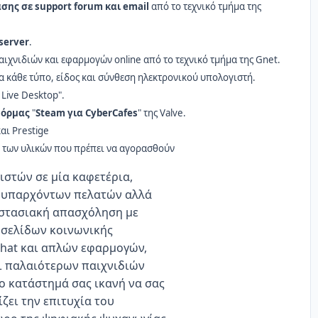
ης σε support forum και email
από το τεχνικό τμήμα της
server
.
ιχνιδιών και εφαρμογών online από το τεχνικό τμήμα της Gnet.
ια κάθε τύπο, είδος και σύνθεση ηλεκτρονικού υπολογιστή.
Live Desktop".
φόρμας
"
Steam για CyberCafes
" της Valve.
αι Prestige
ι των υλικών που πρέπει να αγορασθούν
ιστών σε μία καφετέρια,
ν υπαρχόντων πελατών αλλά
ριστασιακή απασχόληση με
 σελίδων κοινωνικής
 chat και απλών εφαρμογών,
ι παλαιότερων παιχνιδιών
ο κατάστημά σας ικανή να σας
ζει την επιτυχία του